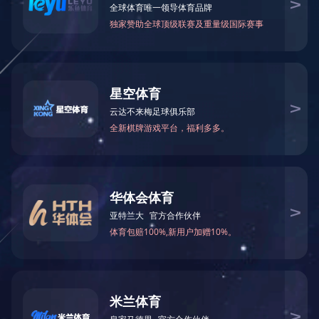
保定嘉盛光电科技股份有限公司定期检测
·
保定沐泽铜材有限公司定期检测
·
保定兆丰缘食品有限公司
·
大成（博野）机械有限公司定期检测
·
上一页
[1]
[2]
[3]
[4]
[5]
[6]
[7]
[8]
[9]
[10]
下一页
后 11-20 页
共
3141 条记录,
10 条 / 每
页, 共
315 页
威九国际
电话：0312-6783309
邮编：071000