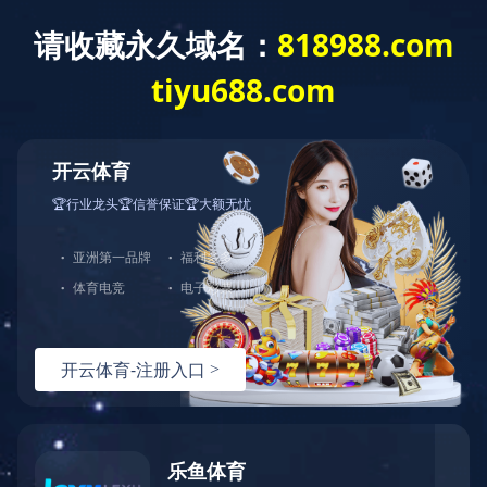
服务项目
服务流程
项目公示
信息标题
保定金萨工艺品有限公司定期检测
·
北新集团建材股份有限公司涿州分公司定期检测
·
保定锐腾机械制造有限公司定期检测
·
博野县大营道班加油站定期检测
·
保定雨森卫生用品有限公司定期检测
·
保定苏博汽车零件制造有限公司定期检测
·