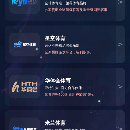
职业病危害因素检测、评价由依法设立的取得国务院安全生
产监督管理部门或者设区的市级以上地方人民政府安全生产监督
管理部门按照职责分工给予资质认可的职业卫生技术服务机构进
行。（《中华人民共和国职业病防治法》）
存在职业病危害的用人单位，应当委托具有相应资质的职业
卫生技术服务机构，每年至少进行一次职业病危害因素检测。
（《工作场所职业卫生监督管理规定》）
用人单位应当按照国务院安全生产监督管理部门的规定，定
期对工作场所进行职业病危害因素检测、评价。检测、评价结果
存入用人单位职业卫生档案，定期向所在地安全生产监督管理部
门报告并向劳动者公布。