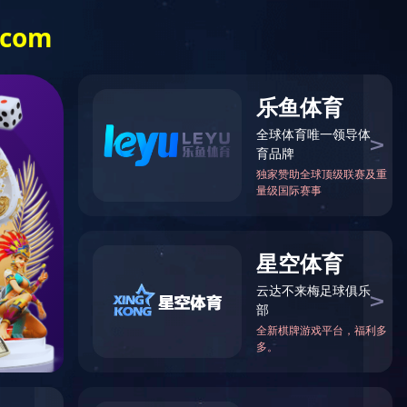
服务热线：
0312-6783309
户服务
诚聘英才
威九国际(中国)
您的位置：
首页
>
威九国际