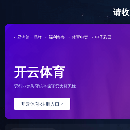
网站首页
关于我们
服务
公司简介
公司资质
企业文化
威九国际